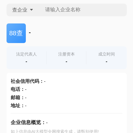
查企业
查企业
-
88查
查招投标
法定代表人
注册资本
成立时间
-
-
-
查产地
社会信用代码
：
-
电话
：
-
邮箱
：
-
地址
：
-
企业信息概览：
-
如上信息由AI大模型全网搜索生成，请甄别使用!