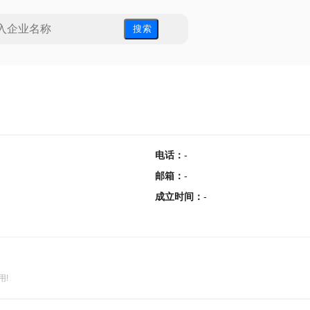
搜 索
电话
：
-
邮箱
：
-
成立时间
：
-
用!