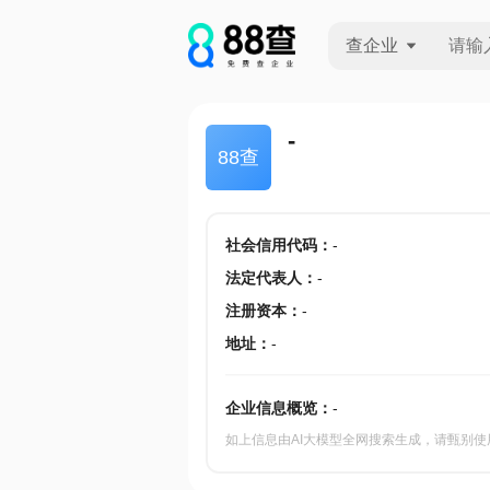
查企业
查企业
-
88查
查招投标
查产地
社会信用代码
：
-
法定代表人
：
-
注册资本
：
-
地址
：
-
企业信息概览：
-
如上信息由AI大模型全网搜索生成，请甄别使