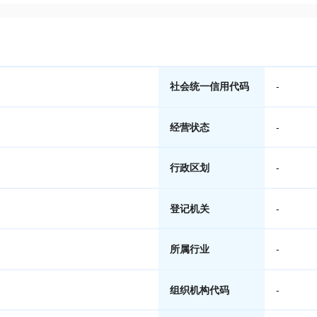
社会统一信用代码
-
经营状态
-
行政区划
-
登记机关
-
所属行业
-
组织机构代码
-