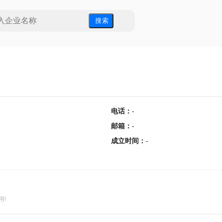
搜 索
电话
：
-
邮箱
：
-
成立时间
：
-
用!