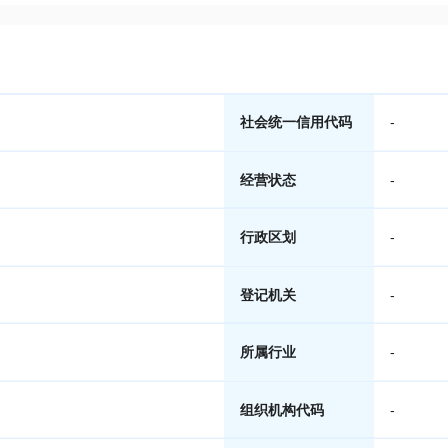
社会统一信用代码
-
经营状态
-
行政区划
-
登记机关
-
所属行业
-
组织机构代码
-