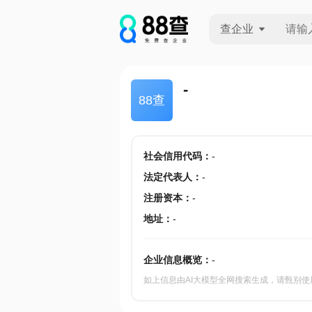
查企业
查企业
-
88查
查招投标
查产地
社会信用代码
：
-
法定代表人
：
-
注册资本
：
-
地址
：
-
企业信息概览：
-
如上信息由AI大模型全网搜索生成，请甄别使