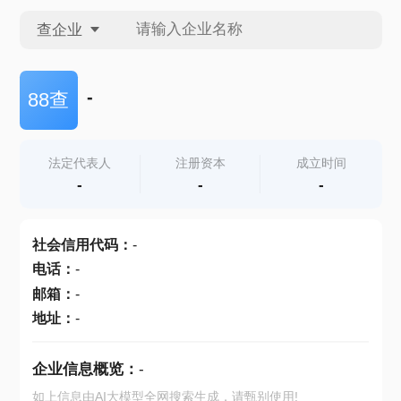
查企业
查企业
-
88查
查招投标
法定代表人
注册资本
成立时间
-
-
-
查产地
社会信用代码
：
-
电话
：
-
邮箱
：
-
地址
：
-
企业信息概览：
-
如上信息由AI大模型全网搜索生成，请甄别使用!