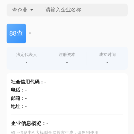
查企业
查企业
-
88查
查招投标
法定代表人
注册资本
成立时间
-
-
-
查产地
社会信用代码
：
-
电话
：
-
邮箱
：
-
地址
：
-
企业信息概览：
-
如上信息由AI大模型全网搜索生成，请甄别使用!