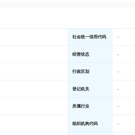
社会统一信用代码
-
经营状态
-
行政区划
-
登记机关
-
所属行业
-
组织机构代码
-