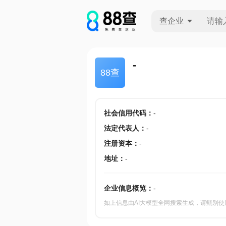
查企业
查企业
-
88查
查招投标
查产地
社会信用代码
：
-
法定代表人
：
-
注册资本
：
-
地址
：
-
企业信息概览：
-
如上信息由AI大模型全网搜索生成，请甄别使