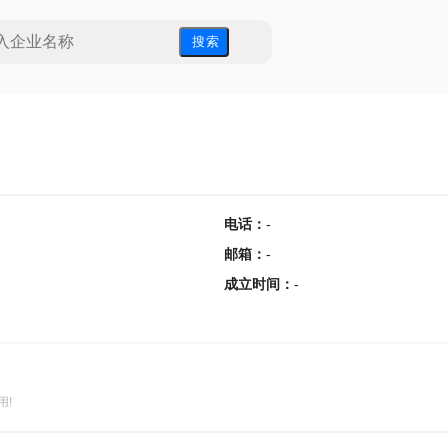
搜 索
电话
：
-
邮箱
：
-
成立时间
：
-
用!