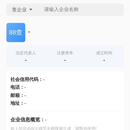
查企业
查企业
-
88查
查招投标
法定代表人
注册资本
成立时间
-
-
-
查产地
社会信用代码
：
-
电话
：
-
邮箱
：
-
地址
：
-
企业信息概览：
-
如上信息由AI大模型全网搜索生成，请甄别使用!