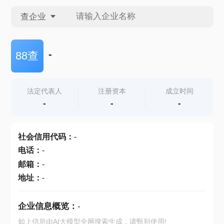
查企业
查企业
-
88查
查招投标
法定代表人
注册资本
成立时间
-
-
-
查产地
社会信用代码
：
-
电话
：
-
邮箱
：
-
地址
：
-
企业信息概览：
-
如上信息由AI大模型全网搜索生成，请甄别使用!