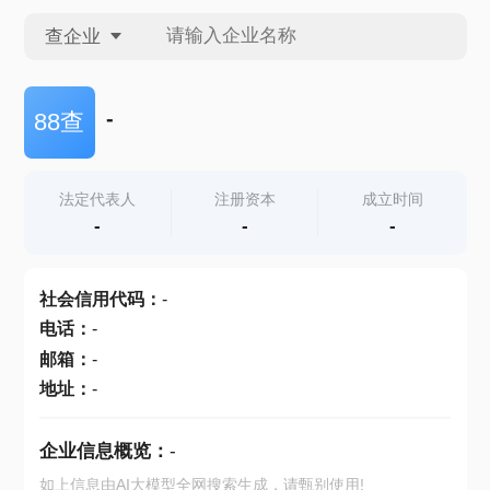
查企业
查企业
-
88查
查招投标
法定代表人
注册资本
成立时间
-
-
-
查产地
社会信用代码
：
-
电话
：
-
邮箱
：
-
地址
：
-
企业信息概览：
-
如上信息由AI大模型全网搜索生成，请甄别使用!