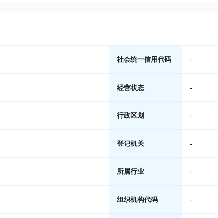
社会统一信用代码
-
经营状态
-
行政区划
-
登记机关
-
所属行业
-
组织机构代码
-