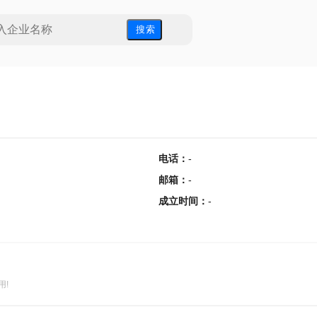
搜 索
电话
：
-
邮箱
：
-
成立时间
：
-
用!