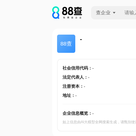
查企业
查企业
-
88查
查招投标
查产地
社会信用代码
：
-
法定代表人
：
-
注册资本
：
-
地址
：
-
企业信息概览：
-
如上信息由AI大模型全网搜索生成，请甄别使