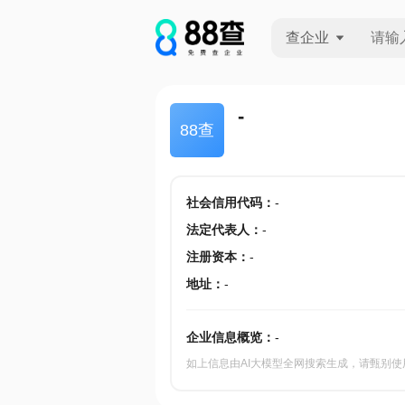
查企业
查企业
-
88查
查招投标
查产地
社会信用代码
：
-
法定代表人
：
-
注册资本
：
-
地址
：
-
企业信息概览：
-
如上信息由AI大模型全网搜索生成，请甄别使