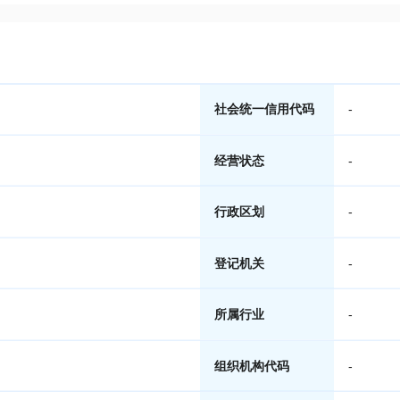
社会统一信用代码
-
经营状态
-
行政区划
-
登记机关
-
所属行业
-
组织机构代码
-