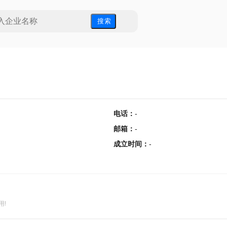
搜 索
电话
：
-
邮箱
：
-
成立时间
：
-
用!