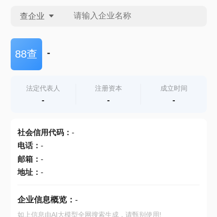
查企业
查企业
-
88查
查招投标
法定代表人
注册资本
成立时间
-
-
-
查产地
社会信用代码
：
-
电话
：
-
邮箱
：
-
地址
：
-
企业信息概览：
-
如上信息由AI大模型全网搜索生成，请甄别使用!