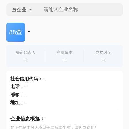
查企业
查企业
-
88查
查招投标
法定代表人
注册资本
成立时间
-
-
-
查产地
社会信用代码
：
-
电话
：
-
邮箱
：
-
地址
：
-
企业信息概览：
-
如上信息由AI大模型全网搜索生成，请甄别使用!