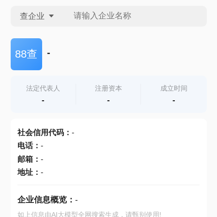
查企业
查企业
-
88查
查招投标
法定代表人
注册资本
成立时间
-
-
-
查产地
社会信用代码
：
-
电话
：
-
邮箱
：
-
地址
：
-
企业信息概览：
-
如上信息由AI大模型全网搜索生成，请甄别使用!