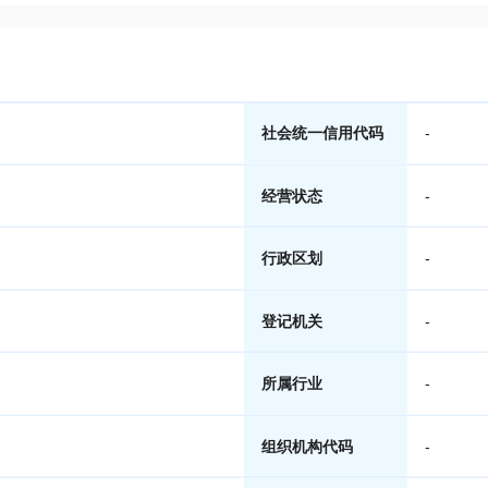
社会统一信用代码
-
经营状态
-
行政区划
-
登记机关
-
所属行业
-
组织机构代码
-