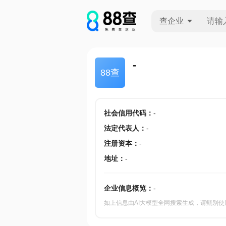
查企业
查企业
-
88查
查招投标
查产地
社会信用代码
：
-
法定代表人
：
-
注册资本
：
-
地址
：
-
企业信息概览：
-
如上信息由AI大模型全网搜索生成，请甄别使