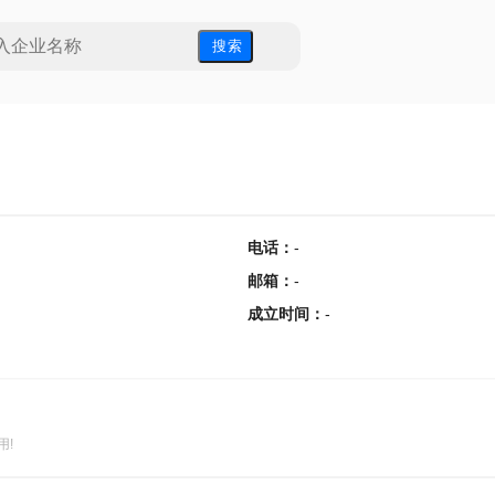
搜 索
电话
：
-
邮箱
：
-
成立时间
：
-
用!