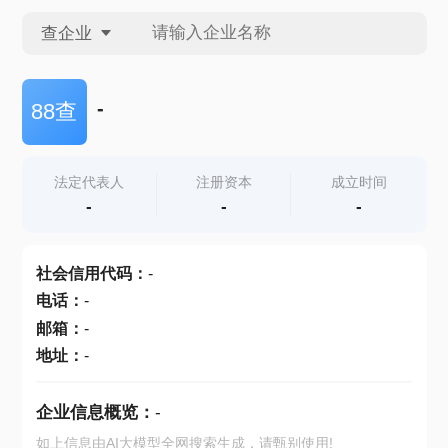
查企业
查企业
-
88查
查招投标
法定代表人
注册资本
成立时间
-
-
-
查产地
社会信用代码
：
-
电话
：
-
邮箱
：
-
地址
：
-
企业信息概览：
-
如上信息由AI大模型全网搜索生成，请甄别使用!