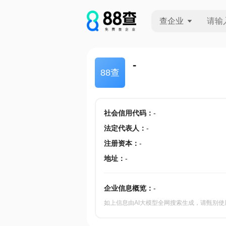
查企业
查企业
-
88查
查招投标
查产地
社会信用代码
：
-
法定代表人
：
-
注册资本
：
-
地址
：
-
企业信息概览：
-
如上信息由AI大模型全网搜索生成，请甄别使