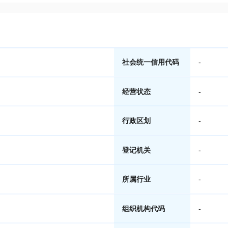
社会统一信用代码
-
经营状态
-
行政区划
-
登记机关
-
所属行业
-
组织机构代码
-