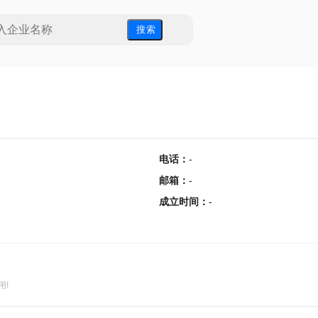
搜 索
电话
：
-
邮箱
：
-
成立时间
：
-
用!