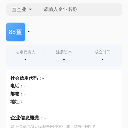
查企业
查企业
-
88查
查招投标
法定代表人
注册资本
成立时间
-
-
-
查产地
社会信用代码
：
-
电话
：
-
邮箱
：
-
地址
：
-
企业信息概览：
-
如上信息由AI大模型全网搜索生成，请甄别使用!