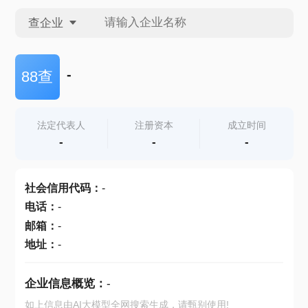
查企业
查企业
-
88查
查招投标
法定代表人
注册资本
成立时间
-
-
-
查产地
社会信用代码
：
-
电话
：
-
邮箱
：
-
地址
：
-
企业信息概览：
-
如上信息由AI大模型全网搜索生成，请甄别使用!