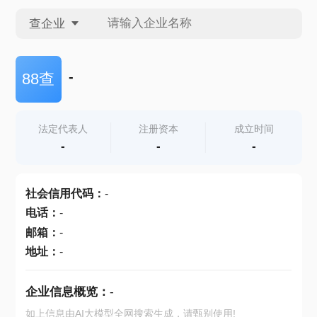
查企业
查企业
-
88查
查招投标
法定代表人
注册资本
成立时间
-
-
-
查产地
社会信用代码
：
-
电话
：
-
邮箱
：
-
地址
：
-
企业信息概览：
-
如上信息由AI大模型全网搜索生成，请甄别使用!