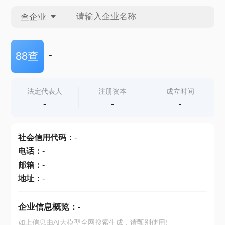
查企业
查企业
-
88查
查招投标
法定代表人
注册资本
成立时间
-
-
-
查产地
社会信用代码
：
-
电话
：
-
邮箱
：
-
地址
：
-
企业信息概览：
-
如上信息由AI大模型全网搜索生成，请甄别使用!