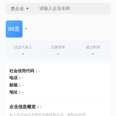
查企业
查企业
-
88查
查招投标
法定代表人
注册资本
成立时间
-
-
-
查产地
社会信用代码
：
-
电话
：
-
邮箱
：
-
地址
：
-
企业信息概览：
-
如上信息由AI大模型全网搜索生成，请甄别使用!