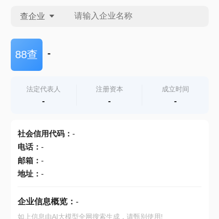
查企业
查企业
-
88查
查招投标
法定代表人
注册资本
成立时间
-
-
-
查产地
社会信用代码
：
-
电话
：
-
邮箱
：
-
地址
：
-
企业信息概览：
-
如上信息由AI大模型全网搜索生成，请甄别使用!