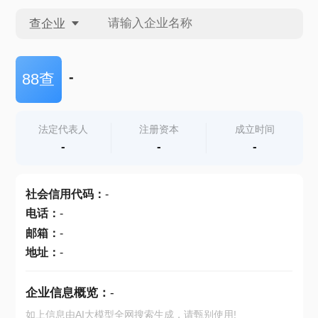
查企业
查企业
-
88查
查招投标
法定代表人
注册资本
成立时间
-
-
-
查产地
社会信用代码
：
-
电话
：
-
邮箱
：
-
地址
：
-
企业信息概览：
-
如上信息由AI大模型全网搜索生成，请甄别使用!