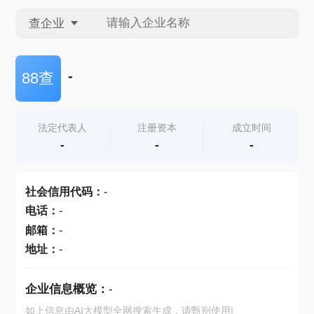
查企业
查企业
-
88查
查招投标
法定代表人
注册资本
成立时间
-
-
-
查产地
社会信用代码
：
-
电话
：
-
邮箱
：
-
地址
：
-
企业信息概览：
-
如上信息由AI大模型全网搜索生成，请甄别使用!