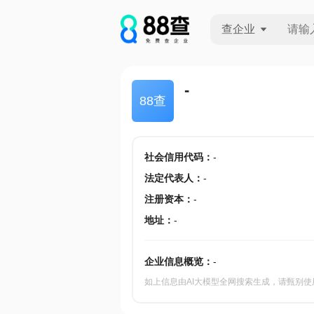
查企业
查企业
-
88查
查招投标
查产地
社会信用代码
：
-
法定代表人
：
-
注册资本
：
-
地址
：
-
企业信息概览：
-
如上信息由AI大模型全网搜索生成，请甄别使