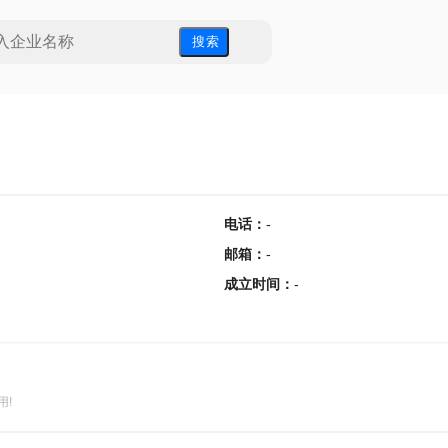
搜 索
电话
：
-
邮箱
：
-
成立时间
：
-
用!