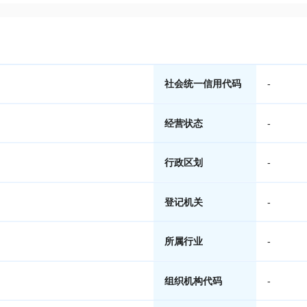
社会统一信用代码
-
经营状态
-
行政区划
-
登记机关
-
所属行业
-
组织机构代码
-