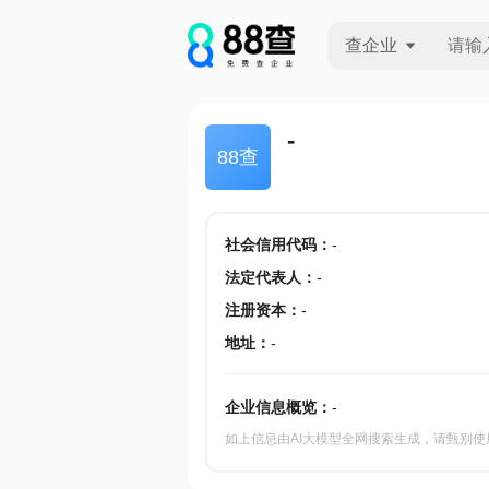
查企业
查企业
-
88查
查招投标
查产地
社会信用代码
：
-
法定代表人
：
-
注册资本
：
-
地址
：
-
企业信息概览：
-
如上信息由AI大模型全网搜索生成，请甄别使