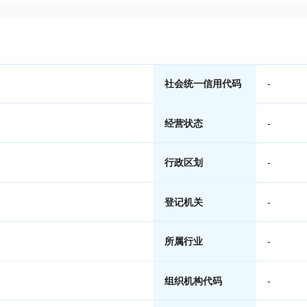
社会统一信用代码
-
经营状态
-
行政区划
-
登记机关
-
所属行业
-
组织机构代码
-