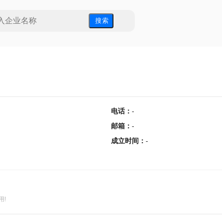
搜 索
电话
：
-
邮箱
：
-
成立时间
：
-
用!