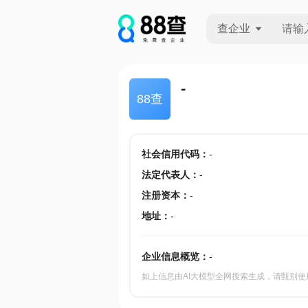
查企业
查企业
-
88查
查招投标
查产地
社会信用代码
：
-
法定代表人
：
-
注册资本
：
-
地址
：
-
企业信息概览：
-
如上信息由AI大模型全网搜索生成，请甄别使