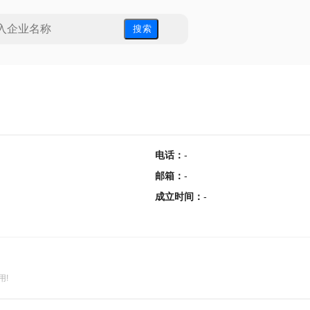
搜 索
电话
：
-
邮箱
：
-
成立时间
：
-
用!