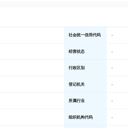
社会统一信用代码
-
经营状态
-
行政区划
-
登记机关
-
所属行业
-
组织机构代码
-