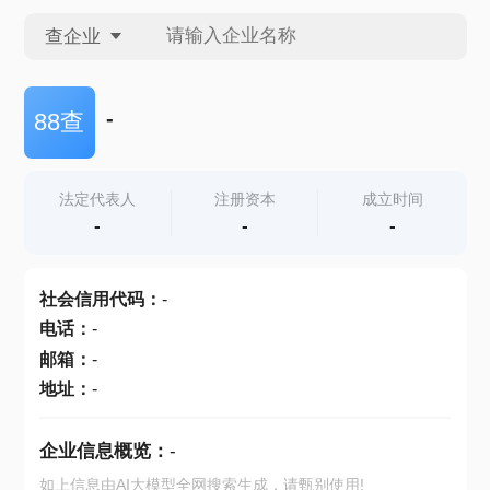
查企业
查企业
-
88查
查招投标
法定代表人
注册资本
成立时间
-
-
-
查产地
社会信用代码
：
-
电话
：
-
邮箱
：
-
地址
：
-
企业信息概览：
-
如上信息由AI大模型全网搜索生成，请甄别使用!