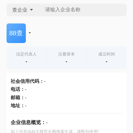
查企业
查企业
-
88查
查招投标
法定代表人
注册资本
成立时间
-
-
-
查产地
社会信用代码
：
-
电话
：
-
邮箱
：
-
地址
：
-
企业信息概览：
-
如上信息由AI大模型全网搜索生成，请甄别使用!