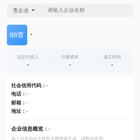
查企业
查企业
-
88查
查招投标
法定代表人
注册资本
成立时间
-
-
-
查产地
社会信用代码
：
-
电话
：
-
邮箱
：
-
地址
：
-
企业信息概览：
-
如上信息由AI大模型全网搜索生成，请甄别使用!