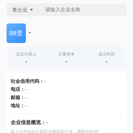
查企业
查企业
-
88查
查招投标
法定代表人
注册资本
成立时间
-
-
-
查产地
社会信用代码
：
-
电话
：
-
邮箱
：
-
地址
：
-
企业信息概览：
-
如上信息由AI大模型全网搜索生成，请甄别使用!