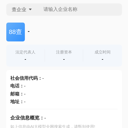
查企业
查企业
-
88查
查招投标
法定代表人
注册资本
成立时间
-
-
-
查产地
社会信用代码
：
-
电话
：
-
邮箱
：
-
地址
：
-
企业信息概览：
-
如上信息由AI大模型全网搜索生成，请甄别使用!