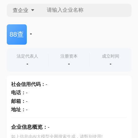
查企业
查企业
-
88查
查招投标
法定代表人
注册资本
成立时间
-
-
-
查产地
社会信用代码
：
-
电话
：
-
邮箱
：
-
地址
：
-
企业信息概览：
-
如上信息由AI大模型全网搜索生成，请甄别使用!