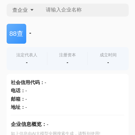
查企业
查企业
-
88查
查招投标
法定代表人
注册资本
成立时间
-
-
-
查产地
社会信用代码
：
-
电话
：
-
邮箱
：
-
地址
：
-
企业信息概览：
-
如上信息由AI大模型全网搜索生成，请甄别使用!