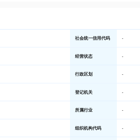
社会统一信用代码
-
经营状态
-
行政区划
-
登记机关
-
所属行业
-
组织机构代码
-