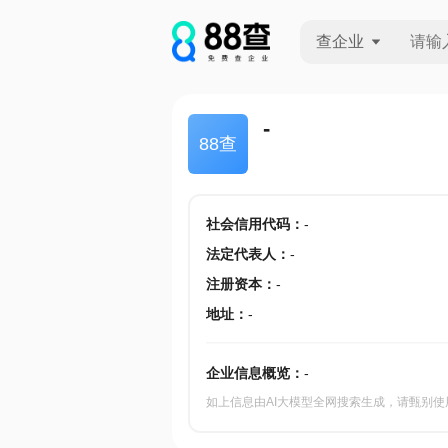
查企业
查企业
-
88查
查招投标
查产地
社会信用代码
：
-
法定代表人
：
-
注册资本
：
-
地址
：
-
企业信息概览：
-
如上信息由AI大模型全网搜索生成，请甄别使