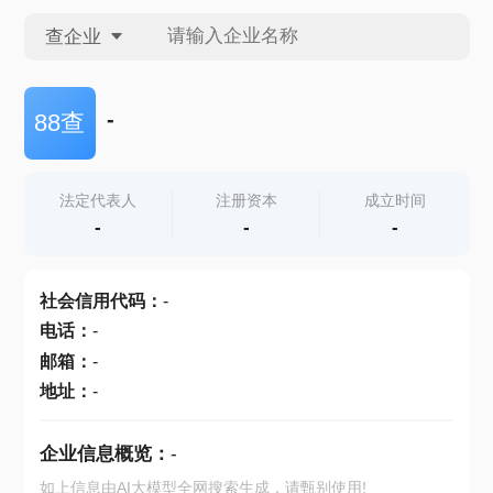
查企业
查企业
-
88查
查招投标
法定代表人
注册资本
成立时间
-
-
-
查产地
社会信用代码
：
-
电话
：
-
邮箱
：
-
地址
：
-
企业信息概览：
-
如上信息由AI大模型全网搜索生成，请甄别使用!