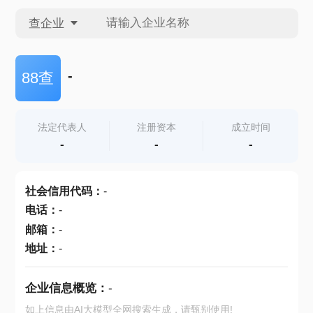
查企业
查企业
-
88查
查招投标
法定代表人
注册资本
成立时间
-
-
-
查产地
社会信用代码
：
-
电话
：
-
邮箱
：
-
地址
：
-
企业信息概览：
-
如上信息由AI大模型全网搜索生成，请甄别使用!