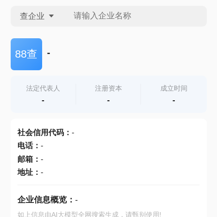
查企业
查企业
-
88查
查招投标
法定代表人
注册资本
成立时间
-
-
-
查产地
社会信用代码
：
-
电话
：
-
邮箱
：
-
地址
：
-
企业信息概览：
-
如上信息由AI大模型全网搜索生成，请甄别使用!