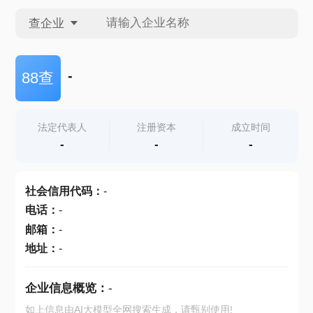
查企业
查企业
-
88查
查招投标
法定代表人
注册资本
成立时间
-
-
-
查产地
社会信用代码
：
-
电话
：
-
邮箱
：
-
地址
：
-
企业信息概览：
-
如上信息由AI大模型全网搜索生成，请甄别使用!