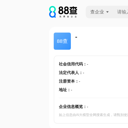
查企业
查企业
-
88查
查招投标
查产地
社会信用代码
：
-
法定代表人
：
-
注册资本
：
-
地址
：
-
企业信息概览：
-
如上信息由AI大模型全网搜索生成，请甄别使