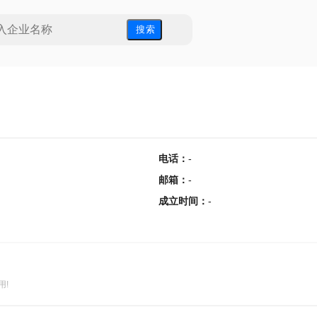
搜 索
电话
：
-
邮箱
：
-
成立时间
：
-
用!