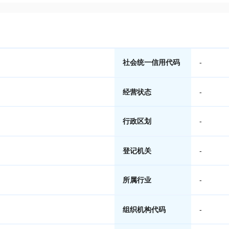
社会统一信用代码
-
经营状态
-
行政区划
-
登记机关
-
所属行业
-
组织机构代码
-