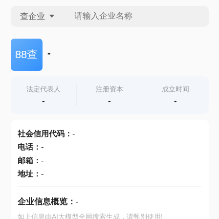
查企业
查企业
-
88查
查招投标
法定代表人
注册资本
成立时间
-
-
-
查产地
社会信用代码
：
-
电话
：
-
邮箱
：
-
地址
：
-
企业信息概览：
-
如上信息由AI大模型全网搜索生成，请甄别使用!