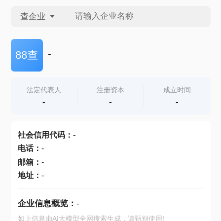
查企业
查企业
-
88查
查招投标
法定代表人
注册资本
成立时间
-
-
-
查产地
社会信用代码
：
-
电话
：
-
邮箱
：
-
地址
：
-
企业信息概览：
-
如上信息由AI大模型全网搜索生成，请甄别使用!