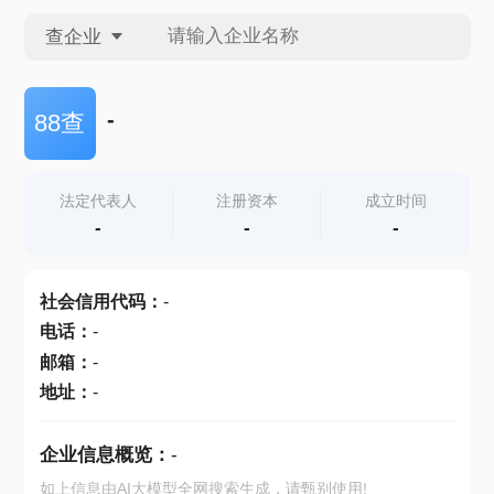
查企业
查企业
-
88查
查招投标
法定代表人
注册资本
成立时间
-
-
-
查产地
社会信用代码
：
-
电话
：
-
邮箱
：
-
地址
：
-
企业信息概览：
-
如上信息由AI大模型全网搜索生成，请甄别使用!