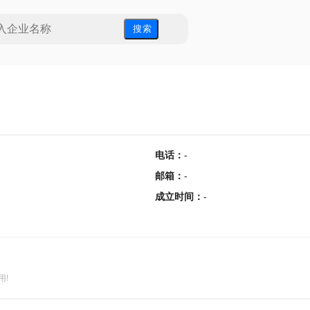
搜 索
电话
：
-
邮箱
：
-
成立时间
：
-
用!