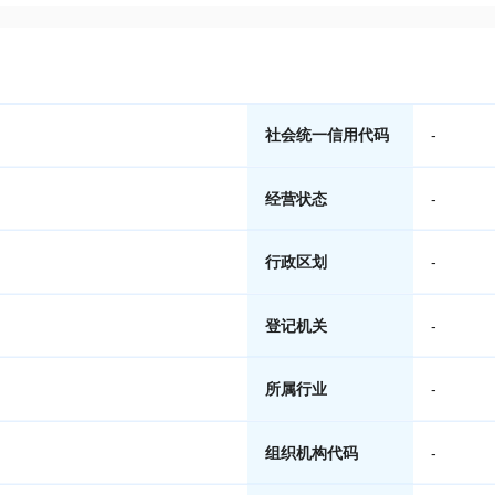
社会统一信用代码
-
经营状态
-
行政区划
-
登记机关
-
所属行业
-
组织机构代码
-