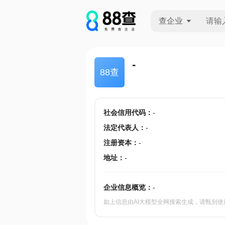
查企业
查企业
-
88查
查招投标
查产地
社会信用代码
：
-
法定代表人
：
-
注册资本
：
-
地址
：
-
企业信息概览：
-
如上信息由AI大模型全网搜索生成，请甄别使