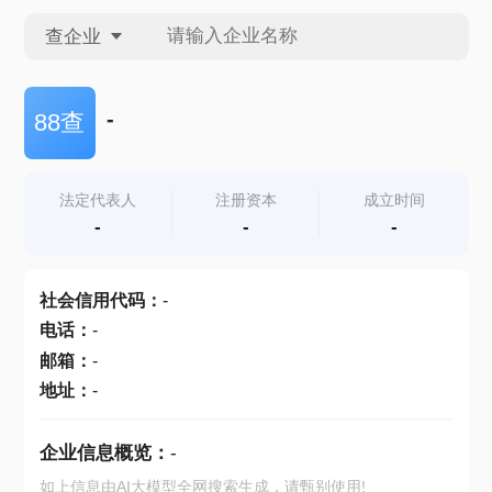
查企业
查企业
-
88查
查招投标
法定代表人
注册资本
成立时间
-
-
-
查产地
社会信用代码
：
-
电话
：
-
邮箱
：
-
地址
：
-
企业信息概览：
-
如上信息由AI大模型全网搜索生成，请甄别使用!