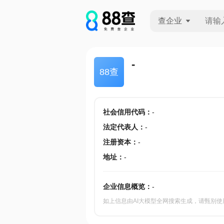
查企业
查企业
-
88查
查招投标
查产地
社会信用代码
：
-
法定代表人
：
-
注册资本
：
-
地址
：
-
企业信息概览：
-
如上信息由AI大模型全网搜索生成，请甄别使