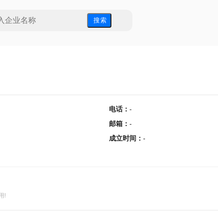
搜 索
电话
：
-
邮箱
：
-
成立时间
：
-
用!