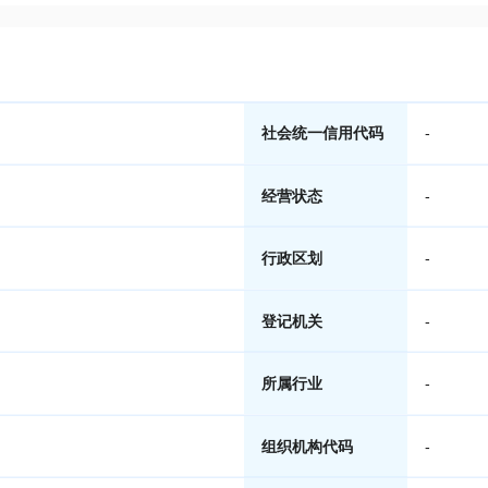
社会统一信用代码
-
经营状态
-
行政区划
-
登记机关
-
所属行业
-
组织机构代码
-