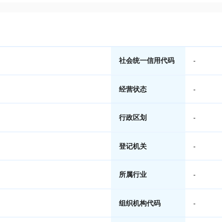
社会统一信用代码
-
经营状态
-
行政区划
-
登记机关
-
所属行业
-
组织机构代码
-