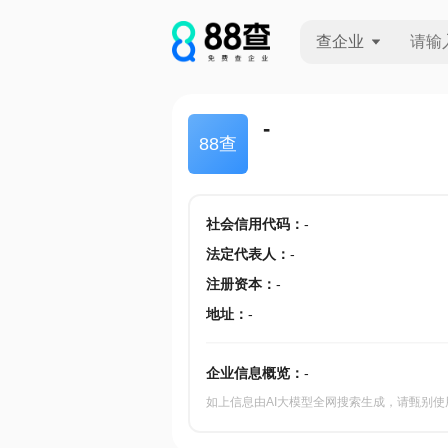
查企业
查企业
-
88查
查招投标
查产地
社会信用代码
：
-
法定代表人
：
-
注册资本
：
-
地址
：
-
企业信息概览：
-
如上信息由AI大模型全网搜索生成，请甄别使