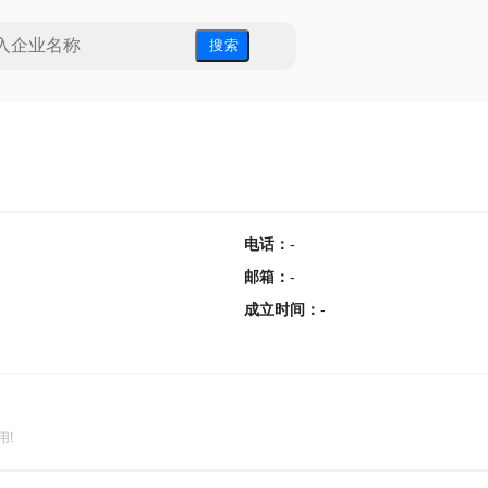
搜 索
电话
：
-
邮箱
：
-
成立时间
：
-
用!