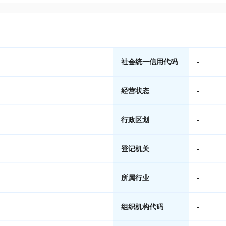
社会统一信用代码
-
经营状态
-
行政区划
-
登记机关
-
所属行业
-
组织机构代码
-