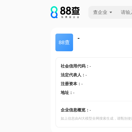
查企业
查企业
-
88查
查招投标
查产地
社会信用代码
：
-
法定代表人
：
-
注册资本
：
-
地址
：
-
企业信息概览：
-
如上信息由AI大模型全网搜索生成，请甄别使