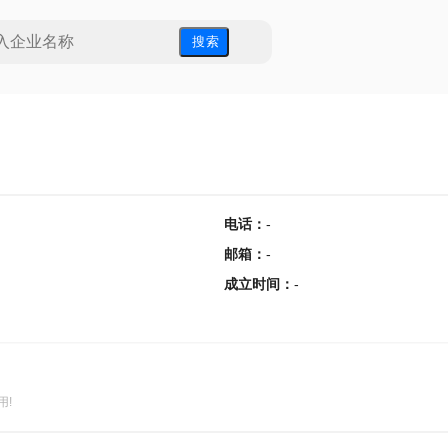
搜 索
电话
：
-
邮箱
：
-
成立时间
：
-
用!