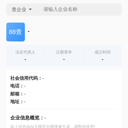
查企业
查企业
-
88查
查招投标
法定代表人
注册资本
成立时间
-
-
-
查产地
社会信用代码
：
-
电话
：
-
邮箱
：
-
地址
：
-
企业信息概览：
-
如上信息由AI大模型全网搜索生成，请甄别使用!